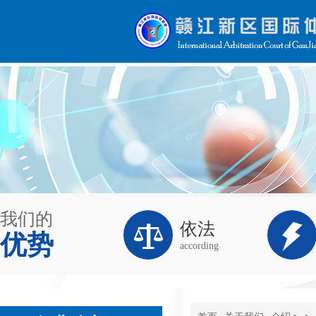
我们的


依法
优势
according