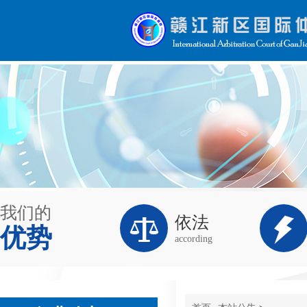
我们的


依法
优势
according