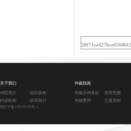
28f71ea427bce65046f2
关于我们
仲裁指南
仲院简介
组织架构
仲裁示例条款
受理范围
内设机构
联系我们
仲裁费用
立案流程
赣ICP备19010539号-1