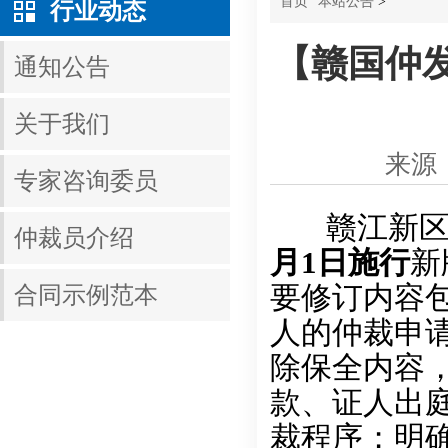
首页
本站公告
>
行业动态
【赣国仲发
通知公告
关于我们
来源
专家咨询委员
赣江新区国
仲裁员介绍
月
1
日施行
新
要修订内容
合同示例范本
人的仲裁申
除保全内容
款、证人出
裁程序；明