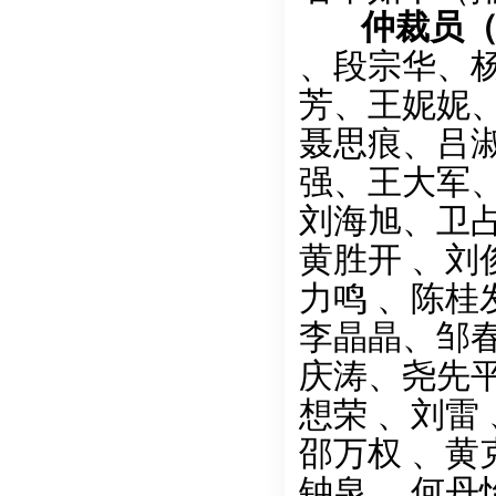
仲裁员（共
、段宗华、
芳、王妮妮
聂思痕、吕
强、王大军
刘海旭、卫
黄胜开 、
力鸣 、陈桂
李晶晶、邹春
庆涛、尧先平
想荣 、刘雷
邵万权 、黄
钟泉、 何