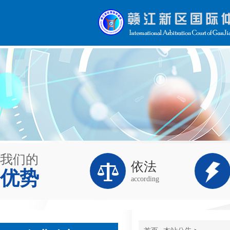
我们的


依法
优势
according